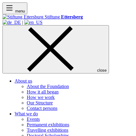
menu
Stiftung
Ettersberg
|
close
About us
About the Foundation
How it all began
How we work
Our Structure
Contact persons
What we do
Events
Permanent exhibitions
Travelling exhibitions
Doctoral Scholarships