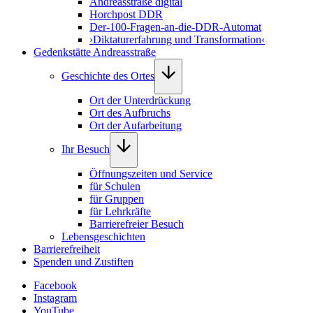
Andreasstraße digital
Horchpost DDR
Der-100-Fragen-an-die-DDR-Automat
›Diktaturerfahrung und Transformation‹
Gedenkstätte Andreasstraße
Geschichte des Ortes
Ort der Unterdrückung
Ort des Aufbruchs
Ort der Aufarbeitung
Ihr Besuch
Öffnungszeiten und Service
für Schulen
für Gruppen
für Lehrkräfte
Barrierefreier Besuch
Lebensgeschichten
Barrierefreiheit
Spenden und Zustiften
Facebook
Instagram
YouTube