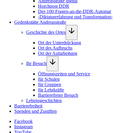
Andreasstraße digital
Horchpost DDR
Der-100-Fragen-an-die-DDR-Automat
›Diktaturerfahrung und Transformation‹
Gedenkstätte Andreasstraße
Geschichte des Ortes
Ort der Unterdrückung
Ort des Aufbruchs
Ort der Aufarbeitung
Ihr Besuch
Öffnungszeiten und Service
für Schulen
für Gruppen
für Lehrkräfte
Barrierefreier Besuch
Lebensgeschichten
Barrierefreiheit
Spenden und Zustiften
Facebook
Instagram
YouTube