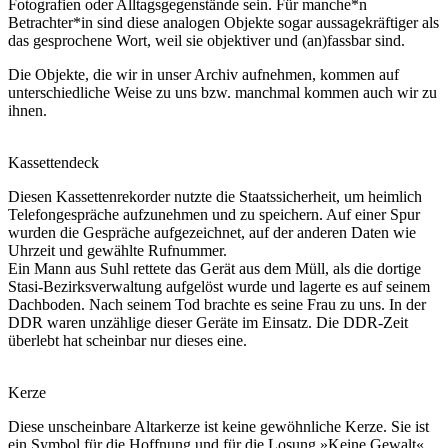
Fotografien oder Alltagsgegenstände sein. Für manche*n
Betrachter*in sind diese analogen Objekte sogar aussagekräftiger als
das gesprochene Wort, weil sie objektiver und (an)fassbar sind.
Die Objekte, die wir in unser Archiv aufnehmen, kommen auf
unterschiedliche Weise zu uns bzw. manchmal kommen auch wir zu
ihnen.
Kassettendeck
Diesen Kassettenrekorder nutzte die Staatssicherheit, um heimlich
Telefongespräche aufzunehmen und zu speichern. Auf einer Spur
wurden die Gespräche aufgezeichnet, auf der anderen Daten wie
Uhrzeit und gewählte Rufnummer.
Ein Mann aus Suhl rettete das Gerät aus dem Müll, als die dortige
Stasi-Bezirksverwaltung aufgelöst wurde und lagerte es auf seinem
Dachboden. Nach seinem Tod brachte es seine Frau zu uns. In der
DDR waren unzählige dieser Geräte im Einsatz. Die DDR-Zeit
überlebt hat scheinbar nur dieses eine.
Kerze
Diese unscheinbare Altarkerze ist keine gewöhnliche Kerze. Sie ist
ein Symbol für die Hoffnung und für die Losung »Keine Gewalt«,