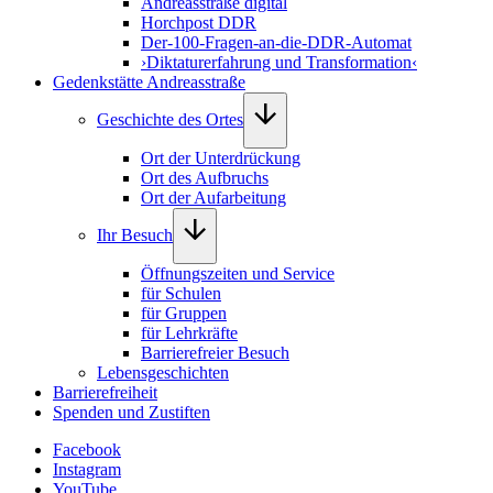
Andreasstraße digital
Horchpost DDR
Der-100-Fragen-an-die-DDR-Automat
›Diktaturerfahrung und Transformation‹
Gedenkstätte Andreasstraße
Geschichte des Ortes
Ort der Unterdrückung
Ort des Aufbruchs
Ort der Aufarbeitung
Ihr Besuch
Öffnungszeiten und Service
für Schulen
für Gruppen
für Lehrkräfte
Barrierefreier Besuch
Lebensgeschichten
Barrierefreiheit
Spenden und Zustiften
Facebook
Instagram
YouTube