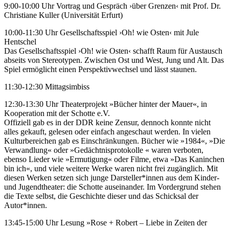
9:00-10:00 Uhr Vortrag und Gespräch ›über Grenzen‹ mit Prof. Dr.
Christiane Kuller (Universität Erfurt)
10:00-11:30 Uhr Gesellschaftsspiel ›Oh! wie Osten‹ mit Jule
Hentschel
Das Gesellschaftsspiel ›Oh! wie Osten‹ schafft Raum für Austausch
abseits von Stereotypen. Zwischen Ost und West, Jung und Alt. Das
Spiel ermöglicht einen Perspektivwechsel und lässt staunen.
11:30-12:30 Mittagsimbiss
12:30-13:30 Uhr Theaterprojekt »Bücher hinter der Mauer«, in
Kooperation mit der Schotte e.V.
Offiziell gab es in der DDR keine Zensur, dennoch konnte nicht
alles gekauft, gelesen oder einfach angeschaut werden. In vielen
Kulturbereichen gab es Einschränkungen. Bücher wie »1984«, »Die
Verwandlung« oder »Gedächtnisprotokolle « waren verboten,
ebenso Lieder wie »Ermutigung« oder Filme, etwa »Das Kaninchen
bin ich«, und viele weitere Werke waren nicht frei zugänglich. Mit
diesen Werken setzen sich junge Darsteller*innen aus dem Kinder-
und Jugendtheater: die Schotte auseinander. Im Vordergrund stehen
die Texte selbst, die Geschichte dieser und das Schicksal der
Autor*innen.
13:45-15:00 Uhr Lesung »Rose + Robert – Liebe in Zeiten der