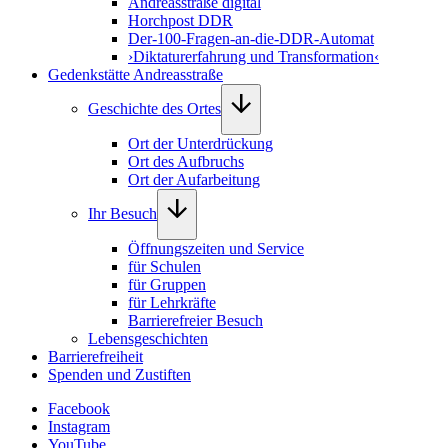
Andreasstraße digital
Horchpost DDR
Der-100-Fragen-an-die-DDR-Automat
›Diktaturerfahrung und Transformation‹
Gedenkstätte Andreasstraße
Geschichte des Ortes
Ort der Unterdrückung
Ort des Aufbruchs
Ort der Aufarbeitung
Ihr Besuch
Öffnungszeiten und Service
für Schulen
für Gruppen
für Lehrkräfte
Barrierefreier Besuch
Lebensgeschichten
Barrierefreiheit
Spenden und Zustiften
Facebook
Instagram
YouTube