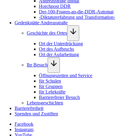
Andreasstraße digital
Horchpost DDR
Der-100-Fragen-an-die-DDR-Automat
›Diktaturerfahrung und Transformation‹
Gedenkstätte Andreasstraße
Geschichte des Ortes
Ort der Unterdrückung
Ort des Aufbruchs
Ort der Aufarbeitung
Ihr Besuch
Öffnungszeiten und Service
für Schulen
für Gruppen
für Lehrkräfte
Barrierefreier Besuch
Lebensgeschichten
Barrierefreiheit
Spenden und Zustiften
Facebook
Instagram
YouTube