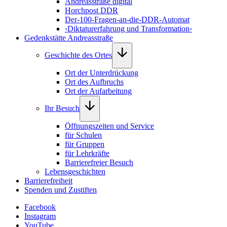
Andreasstraße digital
Horchpost DDR
Der-100-Fragen-an-die-DDR-Automat
›Diktaturerfahrung und Transformation‹
Gedenkstätte Andreasstraße
Geschichte des Ortes
Ort der Unterdrückung
Ort des Aufbruchs
Ort der Aufarbeitung
Ihr Besuch
Öffnungszeiten und Service
für Schulen
für Gruppen
für Lehrkräfte
Barrierefreier Besuch
Lebensgeschichten
Barrierefreiheit
Spenden und Zustiften
Facebook
Instagram
YouTube